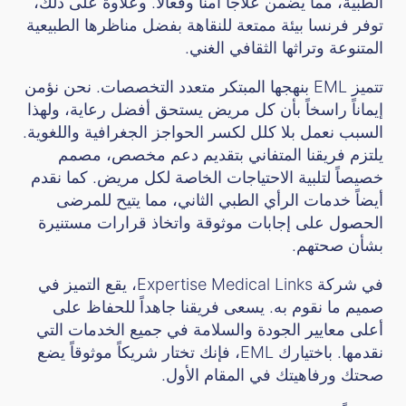
الطبية، مما يضمن علاجاً آمناً وفعالاً. وعلاوة على ذلك،
توفر فرنسا بيئة ممتعة للنقاهة بفضل مناظرها الطبيعية
المتنوعة وتراثها الثقافي الغني.
تتميز EML بنهجها المبتكر متعدد التخصصات. نحن نؤمن
إيماناً راسخاً بأن كل مريض يستحق أفضل رعاية، ولهذا
السبب نعمل بلا كلل لكسر الحواجز الجغرافية واللغوية.
يلتزم فريقنا المتفاني بتقديم دعم مخصص، مصمم
خصيصاً لتلبية الاحتياجات الخاصة لكل مريض. كما نقدم
أيضاً خدمات الرأي الطبي الثاني، مما يتيح للمرضى
الحصول على إجابات موثوقة واتخاذ قرارات مستنيرة
بشأن صحتهم.
في شركة Expertise Medical Links، يقع التميز في
صميم ما نقوم به. يسعى فريقنا جاهداً للحفاظ على
أعلى معايير الجودة والسلامة في جميع الخدمات التي
نقدمها. باختيارك EML، فإنك تختار شريكاً موثوقاً يضع
صحتك ورفاهيتك في المقام الأول.